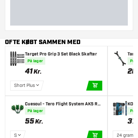
OFTE KØBT SAMMEN MED
Target Pro Grip 3 Set Black Skafter
Targ
På lager
På l
41
26
Kr.
Short Plus
TILFØJ TIL KURV
Cuesoul - Tero Flight System AK5 Ro
KOTO
st Big Wing - Green
På lager
På l
55
37
Kr.
S
24 gram