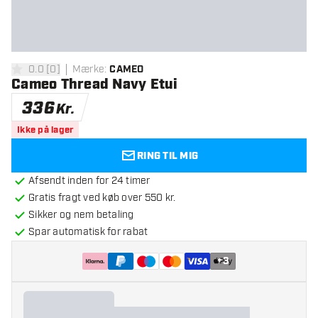
0.0
[
0
]
Mærke
:
CAMEO
0 bedømmelsesstjerner
Cameo Thread Navy Etui
336
Kr.
Ikke på lager
RING TIL MIG
Afsendt inden for 24 timer
Gratis fragt ved køb over 550 kr.
Sikker og nem betaling
Spar automatisk for rabat
+
3