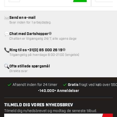
TILFØJ TIL KURV
Send en e-mail
Svar inden for 1 arbejdsdag
Chat med Dartshopper
Kundeservice ikke tilgængelig
Chatten er tilgængelig 24/7, alle ugens dage
Ring til os +31(0) 85 000 26 19
Kundeservice ikke tilgængelig
Tilgængelig på hverdage 8:00-21:00 (engelsk)
Ofte stillede spørgsmål
Direkte svar
Afsendt inden for 24 timer
Gratis
fragt ved køb over 550
•
140.000+ Anmeldelser
TILMELD DIG VORES NYHEDSBREV
Tilmeld dig nyhedsbrevet og modtag de seneste tilbud.