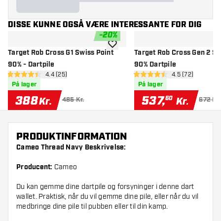
DISSE KUNNE OGSÅ VÆRE INTERESSANTE FOR DIG
-
20
%
tilføje til ønskeliste
Target Rob Cross G1 Swiss Point
Target Rob Cross Gen 2 Sw
90% - Dartpile
90% Dartpile
åbn anmeldelsespanel
4.4 (25)
åbn anmeldelse
4.5 (72)
4.4 bedømmelsesstjerner
4.5 bedømmelsesstjerner
På lager
På lager
388
537
,
60
Kr.
Kr.
485 Kr.
672 Kr.
PRODUKTINFORMATION
Cameo Thread Navy Beskrivelse:
Producent:
Cameo
Du kan gemme dine dartpile og forsyninger i denne dart
wallet. Praktisk, når du vil gemme dine pile, eller når du vil
medbringe dine pile til pubben eller til din kamp.