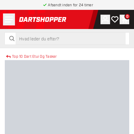
Afsendt inden for 24 timer
Menu
0
Konto
Min ønskel
Indk
tilbage til forsiden
søg
søg
Top 10 Dart Etui Og Tasker