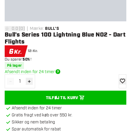
0.0
[
0
]
Mærke
:
BULL'S
0 bedømmelsesstjerner
Bull's Series 100 Lightning Blue NO2 - Dart
Flights
6
Kr.
12 Kr.
Du sparer
50%
!
På lager
Afsendt inden for 24 timer
-
+
Reducér antal
Øg antal
tilføje
TILFØJ TIL KURV
Afsendt inden for 24 timer
Gratis fragt ved køb over 550 kr.
Sikker og nem betaling
Spar automatisk for rabat