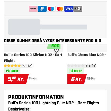
+
3
DISSE KUNNE OGSÅ VÆRE INTERESSANTE FOR DIG
-
50
%
tilføje til ønskeliste
Bull's Series 100 Silvian NO2 - Dart
Bull's Chaos Blue NO2 - Da
Flights
åbn anmeldelsespanel
5.0 (2)
åbn anmeldelse
0.0 (0)
5 bedømmelsesstjerner
0 bedømmelsesstjerner
På lager
På lager
5
,
6
50
Kr.
Kr.
11 Kr.
12 Kr.
PRODUKTINFORMATION
Bull's Series 100 Lightning Blue NO2 - Dart Flights
Beskrivelse: