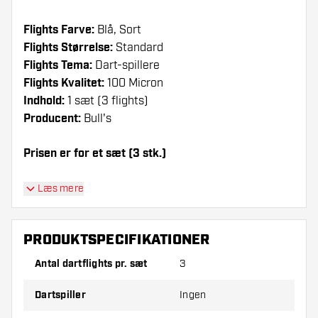
Flights Farve:
Blå, Sort
Flights Størrelse:
Standard
Flights Tema:
Dart-spillere
Flights Kvalitet:
100 Micron
Indhold:
1 sæt (3 flights)
Producent:
Bull's
Prisen er for et sæt (3 stk.)
Dartshopper-tip!
Læs mere
Sørg for, at du har masser af flights og shafts
på lager. Disse kan blive beskadiget eller
PRODUKTSPECIFIKATIONER
knækket ved brug.
Antal dartflights pr. sæt
3
Prøv en anden form, et andet materiale eller en
Dartspiller
Ingen
anden tykkelse på flights for at finde ud af,