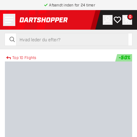
Afsendt inden for 24 timer
Menu
0
Konto
Min ønskel
Indk
tilbage til forsiden
søg
søg
-
50
%
Top 10 Flights