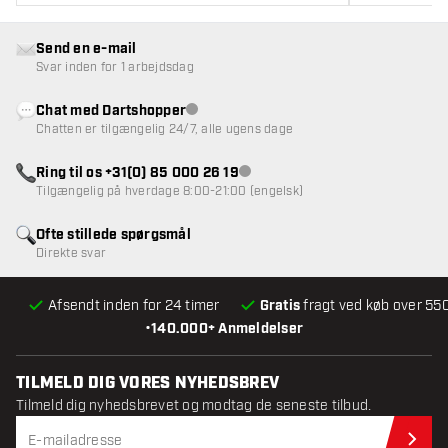
Send en e-mail
Svar inden for 1 arbejdsdag
Chat med Dartshopper
Kundeservice ikke tilgængelig
Chatten er tilgængelig 24/7, alle ugens dage
Ring til os +31(0) 85 000 26 19
Kundeservice ikke tilgængelig
Tilgængelig på hverdage 8:00-21:00 (engelsk)
Ofte stillede spørgsmål
Direkte svar
Afsendt inden for 24 timer
Gratis
fragt ved køb over 550
•
140.000+ Anmeldelser
TILMELD DIG VORES NYHEDSBREV
Tilmeld dig nyhedsbrevet og modtag de seneste tilbud.