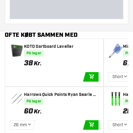
OFTE KØBT SAMMEN MED
KOTO Dartboard Leveller
Miss
nt Bl
På lager
På l
38
67
Kr.
Short
TILFØJ TIL KURV
Harrows Quick Points Ryan Searle He
Harr
avy Metal Grip Silver
På lager
På l
60
20
Kr.
26 mm
Short
TILFØJ TIL KURV