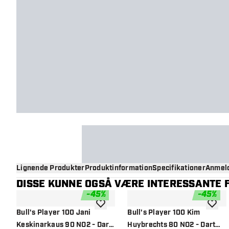
Lignende Produkter
Produktinformation
Specifikationer
Anmeld
DISSE KUNNE OGSÅ VÆRE INTERESSANTE F
-
45
%
-
45
%
tilføje til ønskeliste
tilføje 
Bull's Player 100 Jani
Bull's Player 100 Kim
Keskinarkaus 90 NO2 - Dart
Huybrechts 80 NO2 - Dart