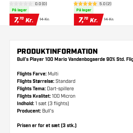
åbn anmeldelsespanel
0.0 (0)
åbn anmeldelsesp
5.0 (2)
Flights
Flights
0 bedømmelsesstjerner
5 bedømmelsesstjerner
På lager
På lager
7
,
7
,
70
70
Kr.
Kr.
14 Kr.
14 Kr.
PRODUKTINFORMATION
Bull's Player 100 Mario Vandenbogaerde 90% Std. Flig
Flights Farve:
Multi
Flights Størrelse:
Standard
Flights Tema:
Dart-spillere
Flights Kvalitet:
100 Micron
Indhold:
1 sæt (3 flights)
Producent:
Bull's
Prisen er for et sæt (3 stk.)