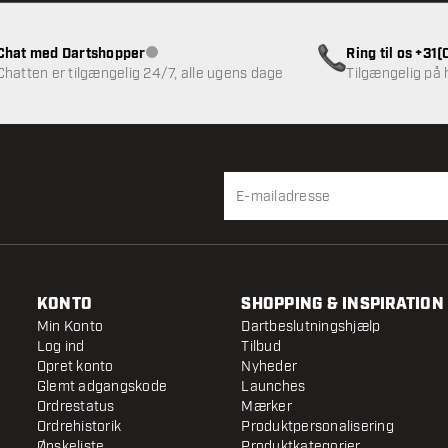
Chat med Dartshopper
Ring til os +31
Kundeservice ikke tilgængelig
Chatten er tilgængelig 24/7, alle ugens dage
Tilgængelig på
KONTO
SHOPPING & INSPIRATION
Min Konto
Dartbeslutningshjælp
Log ind
Tilbud
Opret konto
Nyheder
Glemt adgangskode
Launches
Ordrestatus
Mærker
Ordrehistorik
Produktpersonalisering
Ønskeliste
Produktkategorier