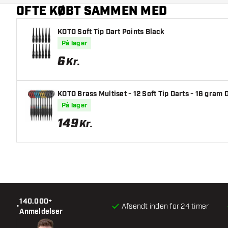
OFTE KØBT SAMMEN MED
KOTO Soft Tip Dart Points Black
På lager
6
Kr.
KOTO Brass Multiset - 12 Soft Tip Darts - 16 gram 
På lager
149
Kr.
140.000+
•
Afsendt inden for 24 timer
Anmeldelser