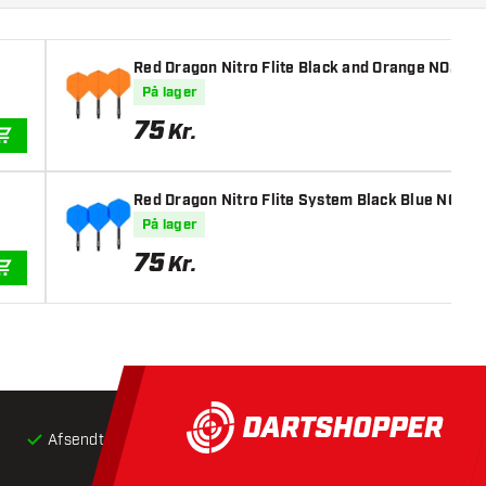
Red Dragon Nitro Flite Black and Orange NO2 - Da
På lager
75
Kr.
TILFØJ TIL KURV
Red Dragon Nitro Flite System Black Blue NO2 - D
På lager
75
Kr.
TILFØJ TIL KURV
Afsendt inden for 24 timer
Gratis
fragt ved køb over 5