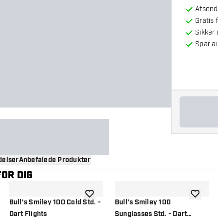
Afsendt
Gratis 
Sikker
Spar a
elser
Anbefalede Produkter
OR DIG
til ønskeliste
tilføje til ønskeliste
tilføje ti
Bull's Smiley 100 Cold Std. -
Bull's Smiley 100
Dart Flights
Sunglasses Std. - Dart