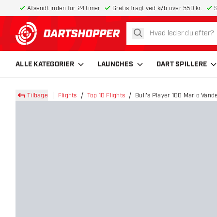
Afsendt inden for 24 timer
Gratis fragt ved køb over 550 kr.
S
søg
tilbage til forsiden
ALLE KATEGORIER
LAUNCHES
DART SPILLERE
Tilbage
Flights
Top 10 Flights
Bull's Player 100 Mario Vand