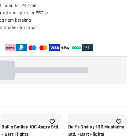
 inden for 24 timer
fragt ved køb over 550 kr.
 og nem betaling
utomatisk for rabat
+
1
l ønskeliste
tilføje til ønskeliste
tilføje til ø
Bull's Smiley 100 Angry Std.
Bull's Smiley 100 Mustache
B
- Dart Flights
Std. - Dart Flights
C