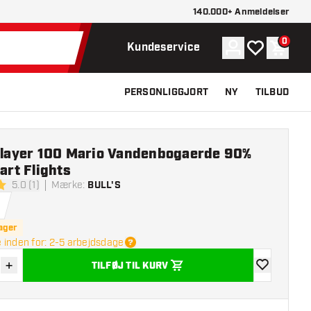
140.000+ Anmeldelser
0
Konto
Min ønskelist
Indkøb
Kundeservice
PERSONLIGGJORT
NY
TILBUD
 Player 100 Mario Vandenbogaerde 90%
Dart Flights
5.0 (1)
Mærke
:
BULL'S
lsesstjerner
ager
 inden for: 2-5 arbejdsdage
+
TILFØJ TIL KURV
r antal
Øg antal
tilføje til øns