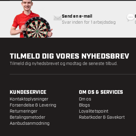
Send en e-mail
Svar inden for 1 arbejdsdag
TILMELD DIG VORES NYHEDSBREV
Tilmeld dig nyhedsbrevet og modtag de seneste tilbud.
KUNDESERVICE
OM OS & SERVICES
Kontaktoplysninger
Om os
Forsendelse & Levering
Blogs
Returneringer
Loyalitetspoint
Betalingsmetoder
Rabatkoder & Gavekort
Aanbudsanmodning