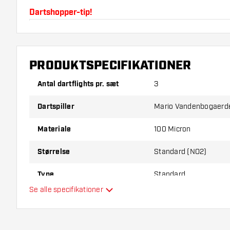
Dartshopper-tip!
Sørg for, at du har masser af flights og shafts på la
beskadiget eller knækket ved brug.
PRODUKTSPECIFIKATIONER
Prøv en anden form, et andet materiale eller en and
Antal dartflights pr. sæt
3
for at finde ud af, hvilken der passer bedst til dig!
Dartspiller
Mario Vandenbogaerd
Materiale
100 Micron
Størrelse
Standard (NO2)
Type
Standard
Se alle specifikationer
Fleksibilitet
Hovedfarve