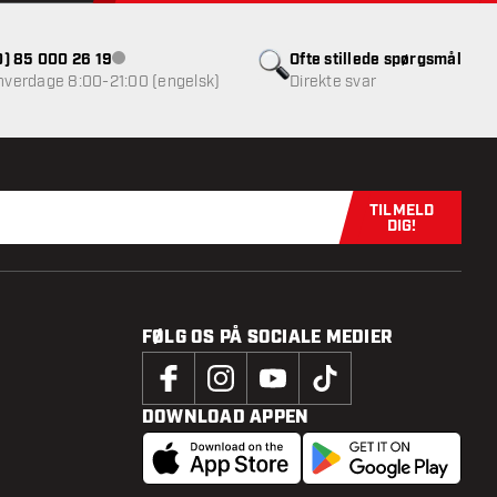
(0) 85 000 26 19
Ofte stillede spørgsmål
Kundeservice ikke tilgængelig
 hverdage 8:00-21:00 (engelsk)
Direkte svar
TILMELD
Tilmeld dig n
DIG!
FØLG OS PÅ SOCIALE MEDIER
DOWNLOAD APPEN