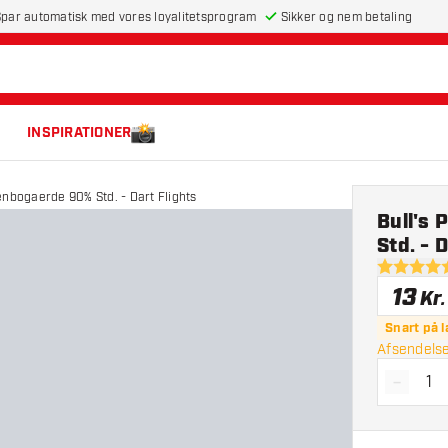
par automatisk med vores loyalitetsprogram
Sikker og nem betaling
INSPIRATIONER
enbogaerde 90% Std. - Dart Flights
Bull's
Std. - 
5 bedømme
13
Kr.
Snart på l
Afsendelse
-
Reducé