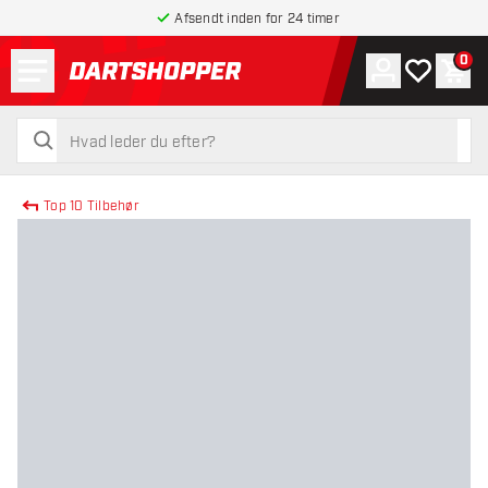
Afsendt inden for 24 timer
Menu
0
Konto
Min ønskel
Indk
tilbage til forsiden
søg
søg
Top 10 Tilbehør