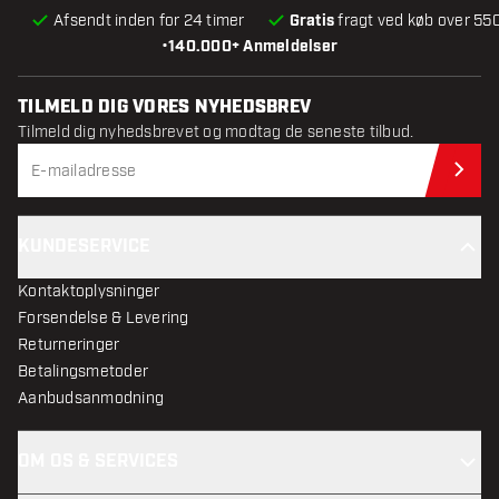
Afsendt inden for 24 timer
Gratis
fragt ved køb over 550
•
140.000+ Anmeldelser
TILMELD DIG VORES NYHEDSBREV
Tilmeld dig nyhedsbrevet og modtag de seneste tilbud.
Til
KUNDESERVICE
Kontaktoplysninger
Forsendelse & Levering
Returneringer
Betalingsmetoder
Aanbudsanmodning
OM OS & SERVICES