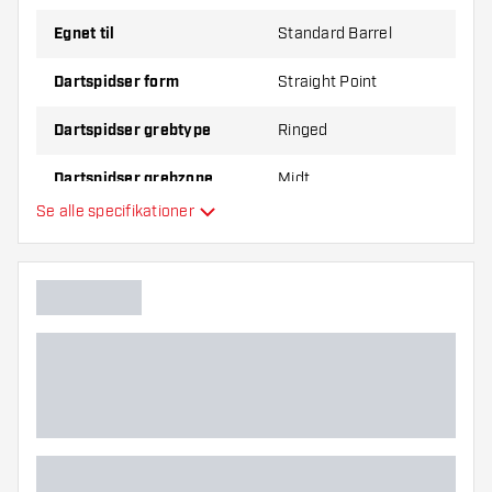
Egnet til
Standard Barrel
Dartspidser form
Straight Point
Dartspidser grebtype
Ringed
Dartspidser grebzone
Midt
Se alle specifikationer
Yderligere farver
Hovedfarve
Dartspidser længde