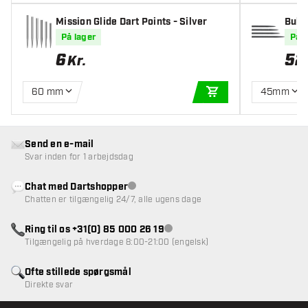
Mission Glide Dart Points - Silver
Bull'
På lager
På l
6
52
Kr.
60 mm
45mm
TILFØJ TIL KURV
Send en e-mail
Svar inden for 1 arbejdsdag
Chat med Dartshopper
Kundeservice ikke tilgængelig
Chatten er tilgængelig 24/7, alle ugens dage
Ring til os +31(0) 85 000 26 19
Kundeservice ikke tilgængelig
Tilgængelig på hverdage 8:00-21:00 (engelsk)
Ofte stillede spørgsmål
Direkte svar