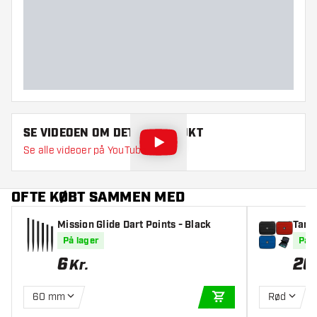
SE VIDEOEN OM DETTE PRODUKT
Se alle videoer på YouTube
OFTE KØBT SAMMEN MED
Mission Glide Dart Points - Black
Targ
På lager
På l
6
26
Kr.
60 mm
Rød
TILFØJ TIL KURV