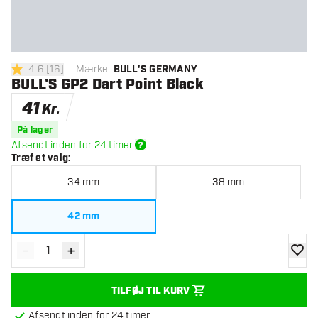
4.6
[
16
]
Mærke
:
BULL'S GERMANY
4.6 bedømmelsesstjerner
BULL'S GP2 Dart Point Black
41
Kr.
På lager
Afsendt inden for 24 timer
Træf et valg
:
34 mm
38 mm
42 mm
-
+
Reducér antal
Øg antal
tilføje
TILFØJ TIL KURV
Afsendt inden for 24 timer