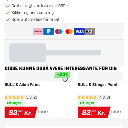
Gratis fragt ved køb over 550 kr.
Sikker og nem betaling
Spar automatisk for rabat
+
3
DISSE KUNNE OGSÅ VÆRE INTERESSANTE FOR DIG
-
30
%
tilføje til ønskeliste
BULL'S Adon Point
BULL'S Stinger Point
åbn anmeldelsespanel
5.0 (2)
åbn anmeldelse
4.8 (6)
5 bedømmelsesstjerner
4.8 bedømmelsesstjerner
På lager
På lager
83
,
83
,
30
30
Kr.
Kr.
119 Kr.
119 Kr.