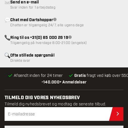
Send en e-mail
Svar inden for 1 arbejdsdag
Chat med Dartshopper
Kundeservice ikke tilgængelig
Chatten er tilgængelig 24/7, alle ugens dage
Ring til os +31(0) 85 000 26 19
Kundeservice ikke tilgængelig
Tilgængelig på hverdage 8:00-21:00 (engelsk)
Ofte stillede spørgsmål
Direkte svar
Afsendt inden for 24 timer
Gratis
fragt ved køb over 550
•
140.000+ Anmeldelser
TILMELD DIG VORES NYHEDSBREV
Tilmeld dig nyhedsbrevet og modtag de seneste tilbud.
Til