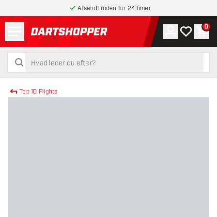
Afsendt inden for 24 timer
Menu
0
Konto
Min ønskel
Indk
tilbage til forsiden
søg
søg
Top 10 Flights