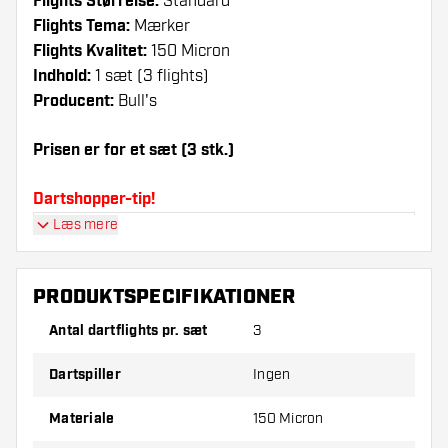
Flights Størrelse:
Standard
Flights Tema:
Mærker
Flights Kvalitet:
150 Micron
Indhold:
1 sæt (3 flights)
Producent:
Bull's
Prisen er for et sæt (3 stk.)
Dartshopper-tip!
Læs mere
Sørg for, at du har masser af flights og shafts
på lager. Disse kan blive beskadiget eller
knækket ved brug.
PRODUKTSPECIFIKATIONER
Antal dartflights pr. sæt
3
Prøv en anden form, et andet materiale eller en
anden tykkelse på flights for at finde ud af,
Dartspiller
Ingen
hvilken der passer bedst til dig!
Materiale
150 Micron