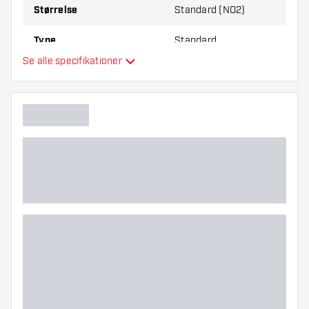
Størrelse
Standard (NO2)
Type
Standard
Se alle specifikationer
Fleksibilitet
Hovedfarve