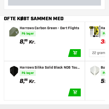
OFTE KØBT SAMMEN MED
Harrows Carbon Green - Dart Flights
Harr
0% - 
På lager
På l
8
,
36
95
Kr.
22 gram
TILFØJ TIL KURV
Harrows Silika Solid Black NO6 Toug
Bull'
h Crystalline Coated - Dart Flights
paren
På lager
På l
8
,
59
95
Kr.
TILFØJ TIL KURV