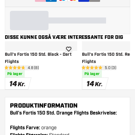
DISSE KUNNE OGSÅ VÆRE INTERESSANTE FOR DIG
tilføje til ønskeliste
Bull's Fortis 150 Std. Black - Dart
Bull's Fortis 150 Std. Red 
Flights
Flights
åbn anmeldelsespanel
4.8 (8)
åbn anmeldelse
5.0 (3)
4.8 bedømmelsesstjerner
5 bedømmelsesstjerner
På lager
På lager
14
14
Kr.
Kr.
PRODUKTINFORMATION
Bull's Fortis 150 Std. Orange Flights Beskrivelse:
Flights Farve:
orange