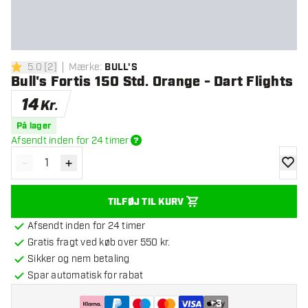
5.0
[
2
]
Mærke
:
BULL'S
5 bedømmelsesstjerner
Bull's Fortis 150 Std. Orange - Dart Flights
14
Kr.
På lager
Afsendt inden for 24 timer
-
+
Reducér antal
Øg antal
tilføje
TILFØJ TIL KURV
Afsendt inden for 24 timer
Gratis fragt ved køb over 550 kr.
Sikker og nem betaling
Spar automatisk for rabat
+
3