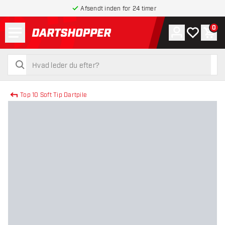
Afsendt inden for 24 timer
Menu
0
Konto
Min ønskel
Indk
tilbage til forsiden
søg
søg
Top 10 Soft Tip Dartpile