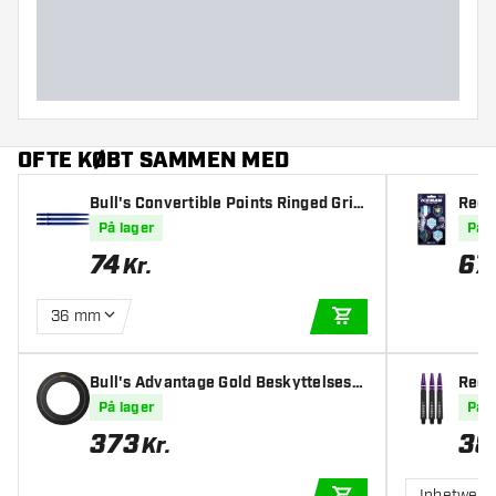
Dart diameter (MM)
Dart længde (MM)
OFTE KØBT SAMMEN MED
Bull's Convertible Points Ringed Grip
Red 
Blue
ollec
På lager
På l
74
67
Kr.
36 mm
TILFØJ TIL KURV
Bull's Advantage Gold Beskyttelsesri
Red 
nge
k/Pu
På lager
På l
373
38
Kr.
Inbetwee