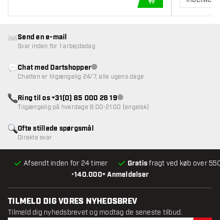
TILFØJ TIL KURV
Send en e-mail
Svar inden for 1 arbejdsdag
Chat med Dartshopper
Kundeservice ikke tilgængelig
Chatten er tilgængelig 24/7, alle ugens dage
Ring til os +31(0) 85 000 26 19
Kundeservice ikke tilgængelig
Tilgængelig på hverdage 8:00-21:00 (engelsk)
Ofte stillede spørgsmål
Direkte svar
Afsendt inden for 24 timer
Gratis
fragt ved køb over 550
•
140.000+ Anmeldelser
TILMELD DIG VORES NYHEDSBREV
Tilmeld dig nyhedsbrevet og modtag de seneste tilbud.