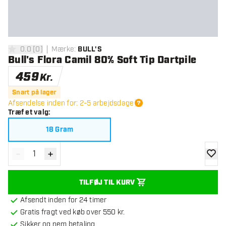
0.0
[
0
]
Mærke
:
BULL'S
0 bedømmelsesstjerner
Bull's Flora Camil 80% Soft Tip Dartpile
459
Kr.
Snart på lager
Afsendelse inden for: 2-5 arbejdsdage
Træf et valg
:
18 Gram
-
+
Reducér antal
Øg antal
tilføje
TILFØJ TIL KURV
Afsendt inden for 24 timer
Gratis fragt ved køb over 550 kr.
Sikker og nem betaling