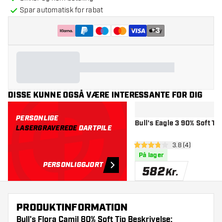
Spar automatisk for rabat
+
3
DISSE KUNNE OGSÅ VÆRE INTERESSANTE FOR DIG
PERSONLIGE
Bull's Eagle 3 90% Soft Tip
LASERGRAVEREDE
DARTPILE
åbn anmeldelse
3.8 (4)
3.8 bedømmelsesstjerner
På lager
PERSONLIGGJORT
582
Kr.
PRODUKTINFORMATION
Bull's Flora Camil 80% Soft Tip Beskrivelse: