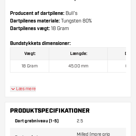
Producent af dartpilene:
Bull's
Dartpilenes materiale:
Tungsten 80%
Dartpilenes vægt:
18 Gram
Bundstykkets dimensioner:
Vægt:
Længde:
Diame
18 Gram
45.00 mm
6.38
Bull's Flora Camil 80% Soft Tip indeholder:
3
Læs mere
Dartpile, 3 Flights og 3 Skafter.
PRODUKTSPECIFIKATIONER
Dart grebniveau (1-5)
2.5
Milled (more grip