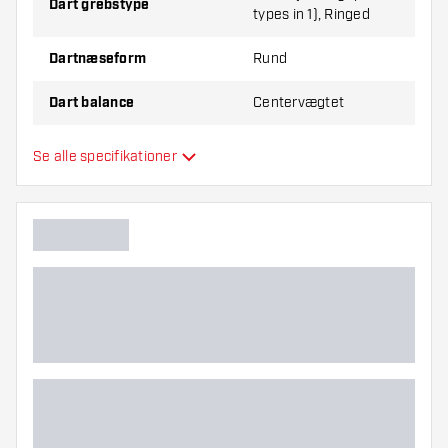
Dart grebstype
types in 1), Ringed
Dartnæseform
Rund
Dart balance
Centervægtet
Dart materiale
Tungsten 80%
Se alle specifikationer
Dartnæsegreb
Dartspiller
Dart farve
Dart grebzone
Dart form
Dart vægt