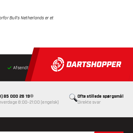
orfor Bull’s Netherlands er et
Afsendt inden for 24 timer
Gratis
fragt ved køb over 5
(0) 85 000 26 19
Ofte stillede spørgsmål
Kundeservice ikke tilgængelig
 hverdage 8:00-21:00 (engelsk)
Direkte svar