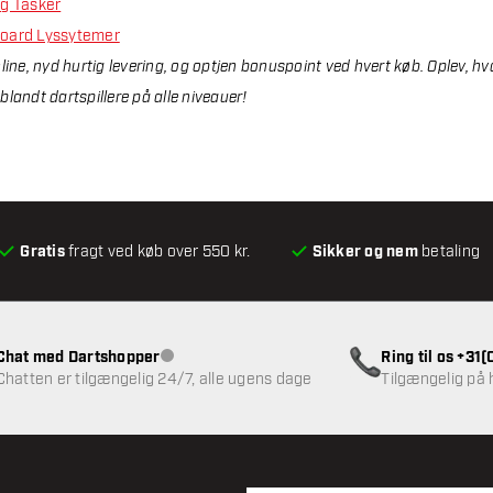
og Tasker
tboard Lyssytemer
line, nyd hurtig levering, og optjen bonuspoint ved hvert køb. Oplev, hv
landt dartspillere på alle niveauer!
Gratis
fragt ved køb over 550 kr.
Sikker og nem
betaling
Chat med Dartshopper
Ring til os +31
Kundeservice ikke tilgængelig
Chatten er tilgængelig 24/7, alle ugens dage
Tilgængelig på