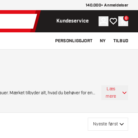
140.000+ Anmeldelser
0
Konto
Min ønskelist
Indkøb
Kundeservice
PERSONLIGGJORT
NY
TILBUD
Læs
eauer. Mærket tilbyder alt, hvad du behøver for en
mere
Nyeste først