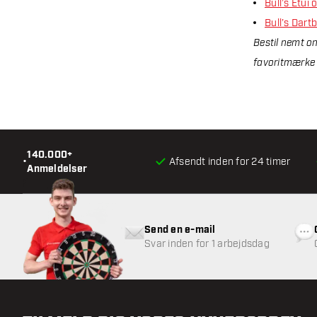
Bull’s Etui 
Bull’s Dar
Bestil nemt on
favoritmærke b
140.000+
•
Afsendt inden for 24 timer
Anmeldelser
Send en e-mail
Svar inden for 1 arbejdsdag