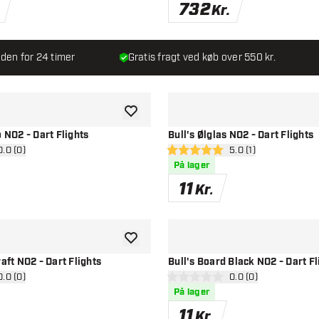
732
Kr.
den for 24 timer
Gratis fragt ved køb over 550 kr.
tilføje til ønskeliste
o NO2 - Dart Flights
Bull's Ølglas NO2 - Dart Flights
 anmeldelsespanel
0.0 (0)
åbn anmeldelsespan
5.0 (1)
stjerner
5 bedømmelsesstjerner
På lager
11
Kr.
tilføje til ønskeliste
raft NO2 - Dart Flights
Bull's Board Black NO2 - Dart Fl
 anmeldelsespanel
0.0 (0)
åbn anmeldelsespan
0.0 (0)
stjerner
0 bedømmelsesstjerner
På lager
11
Kr.