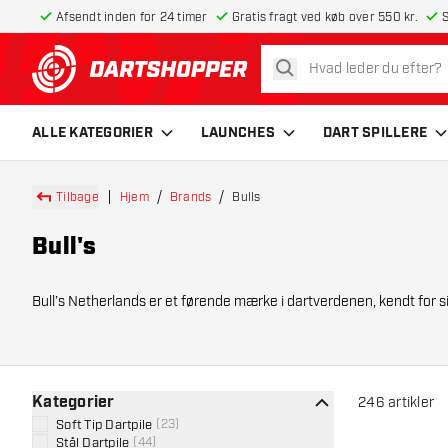
Afsendt inden for 24 timer
Gratis fragt ved køb over 550 kr.
S
søg
tilbage til forsiden
ALLE KATEGORIER
LAUNCHES
DART SPILLERE
Tilbage
Hjem
Brands
Bulls
Bull's
Bull’s Netherlands er et førende mærke i dartverdenen, kendt for sin
komple
Kategorier
246
artikler
Soft Tip Dartpile
(
23
)
Stål Dartpile
(
44
)