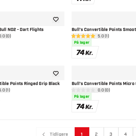
tilføje til ønskeliste
Bull NO2 - Dart Flights
Bull's Convertible Points Smoo
 anmeldelsespanel
0.0 (0)
åbn anmeldelsespan
5.0 (1)
stjerner
5 bedømmelsesstjerner
På lager
74
Kr.
tilføje til ønskeliste
tible Points Ringed Grip Black
Bull's Convertible Points Micro
 anmeldelsespanel
5.0 (1)
åbn anmeldelsespan
0.0 (0)
stjerner
0 bedømmelsesstjerner
På lager
74
Kr.
Tidligere
1
2
3
4