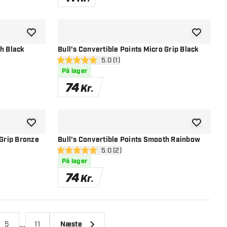
tilføje til ønskeliste
tilføje til ø
th Black
Bull's Convertible Points Micro Grip Black
el
åbn anmeldelsespanel
5.0 (1)
5 bedømmelsesstjerner
På lager
74
Kr.
tilføje til ønskeliste
tilføje til ø
 Grip Bronze
Bull's Convertible Points Smooth Rainbow
el
åbn anmeldelsespanel
5.0 (2)
5 bedømmelsesstjerner
På lager
74
Kr.
...
5
11
Næste