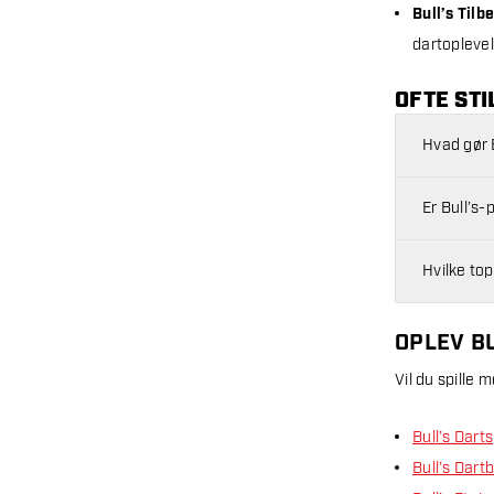
Bull’s Tilb
dartoplevel
OFTE STI
Hvad gør 
Er Bull’s
Hvilke top
OPLEV B
Vil du spille 
Bull’s Darts
Bull’s Dart