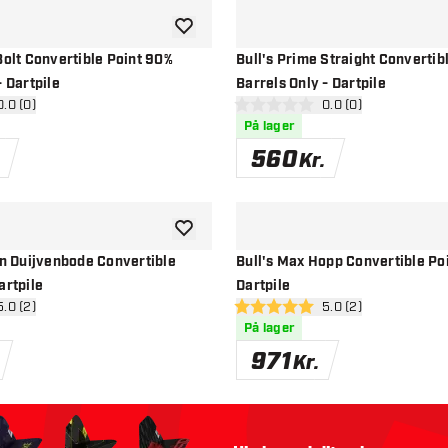
tilføje til ønskeliste
Bolt Convertible Point 90%
Bull's Prime Straight Convertib
- Dartpile
Barrels Only - Dartpile
 anmeldelsespanel
0.0 (0)
åbn anmeldelsespan
0.0 (0)
stjerner
0 bedømmelsesstjerner
På lager
560
Kr.
tilføje til ønskeliste
an Duijvenbode Convertible
Bull's Max Hopp Convertible Po
artpile
Dartpile
 anmeldelsespanel
5.0 (2)
åbn anmeldelsespan
5.0 (2)
stjerner
5 bedømmelsesstjerner
På lager
971
Kr.