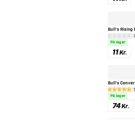
Bull's Rising 
åbn
0 bedømmelses
På lager
11
Kr.
Bull's Conver
åbn
5 bedømmelses
På lager
74
Kr.