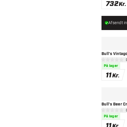
732
Kr.
Afsendt in
Bull's Vintag
åbn
0 bedømmelses
På lager
11
Kr.
Bull's Beer C
åbn
0 bedømmelses
På lager
11
Kr.