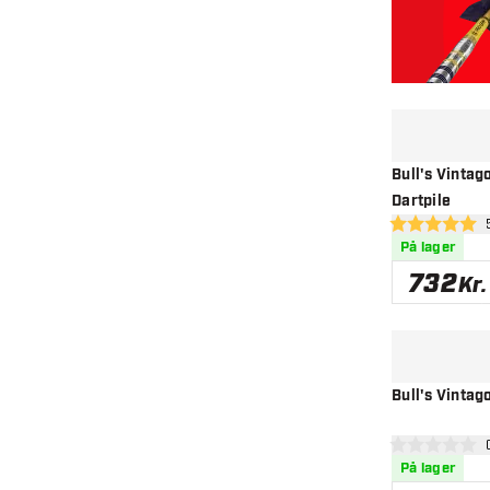
Bull's Vintag
Dartpile
åbn
5 bedømmelses
På lager
732
Kr.
Bull's Vintag
åbn
0 bedømmelses
På lager