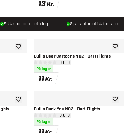
13
Kr.
Sikker og nem betaling
Spar automatisk for rabat
tilføje til ønskeliste
tilføje til ø
Bull's Beer Cartoons NO2 - Dart Flights
el
åbn anmeldelsespanel
0.0 (0)
0 bedømmelsesstjerner
På lager
11
Kr.
tilføje til ønskeliste
tilføje til ø
ights
Bull's Duck You NO2 - Dart Flights
el
åbn anmeldelsespanel
0.0 (0)
0 bedømmelsesstjerner
På lager
11
Kr.