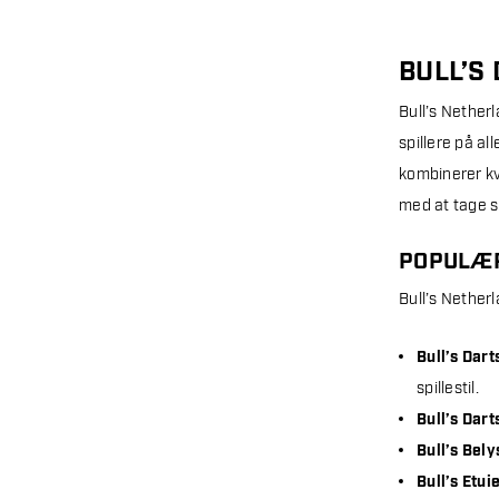
BULL’S
Bull’s Netherl
spillere på al
kombinerer kva
med at tage si
POPULÆR
Bull’s Netherl
Bull’s Dart
spillestil.
Bull’s Dart
Bull’s Bel
Bull’s Etui