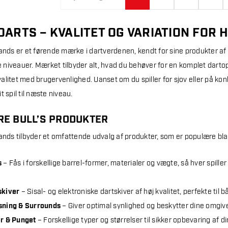
 DARTS – KVALITET OG VARIATION FOR 
ands er et førende mærke i dartverdenen, kendt for sine produkter af hø
le niveauer. Mærket tilbyder alt, hvad du behøver for en komplet dartopl
litet med brugervenlighed. Uanset om du spiller for sjov eller på konk
t spil til næste niveau.
E BULL’S PRODUKTER
ands tilbyder et omfattende udvalg af produkter, som er populære blan
s
– Fås i forskellige barrel-former, materialer og vægte, så hver spiller
skiver
– Sisal- og elektroniske dartskiver af høj kvalitet, perfekte ti
ysning & Surrounds
– Giver optimal synlighed og beskytter dine omgivel
er & Punget
– Forskellige typer og størrelser til sikker opbevaring af di