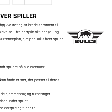
HVER SPILLER
j kvalitet og sit brede sortiment til
evelse – fra dartpile til tilbehør – og
urrenceplan, hjælper Bull’s hver spiller
dt spillere på alle niveauer:
 kan finde et sæt, der passer til deres
l både hjemmebrug og turneringer.
ser under spillet.
ne dartpile og tilbehør.