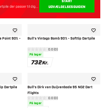
START
rtpile der passer til dig.
UDVÆLGELSESGUIDEN
tilføje til ønskeliste
tilføje til ø
e Point 90% -
Bull's Vintago Bomb 90% - Softtip Dartpile
el
åbn anmeldelsespanel
0.0 (0)
0 bedømmelsesstjerner
På lager
732
Kr.
tilføje til ønskeliste
tilføje til ø
ip Dartpile
Bull's Dirk van Duijvenbode 95 NO2 Dart
Flights
el
åbn anmeldelsespanel
0.0 (0)
0 bedømmelsesstjerner
På lager