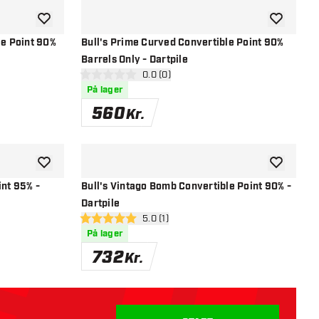
tilføje til ønskeliste
tilføje til ø
le Point 90%
Bull's Prime Curved Convertible Point 90%
Barrels Only - Dartpile
el
åbn anmeldelsespanel
0.0 (0)
0 bedømmelsesstjerner
På lager
560
Kr.
tilføje til ønskeliste
tilføje til ø
int 95% -
Bull's Vintago Bomb Convertible Point 90% -
Dartpile
el
åbn anmeldelsespanel
5.0 (1)
5 bedømmelsesstjerner
På lager
732
Kr.