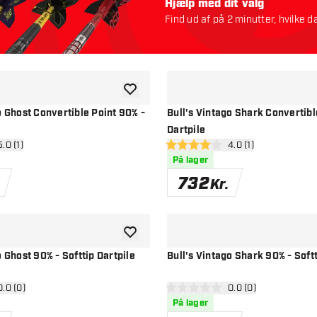
Hjælp med dit valg
Find ud af på 2 minutter, hvilke da
Lad os starte:
tilføje til ønskeliste
o Ghost Convertible Point 90% -
Bull's Vintago Shark Convertibl
Dartpile
 anmeldelsespanel
5.0 (1)
åbn anmeldelsespan
4.0 (1)
stjerner
4 bedømmelsesstjerner
På lager
732
Kr.
tilføje til ønskeliste
o Ghost 90% - Softtip Dartpile
Bull's Vintago Shark 90% - Softt
 anmeldelsespanel
0.0 (0)
åbn anmeldelsespan
0.0 (0)
stjerner
0 bedømmelsesstjerner
På lager