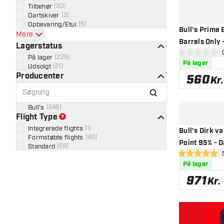
Tilbehør
(
30
)
Dartskiver
(
3
)
Opbevaring/Etui
(
5
)
Bull's Prime 
Mere
Barrels Only 
Lagerstatus
åbn
0 bedømmelses
På lager
(
225
)
På lager
Udsolgt
(
21
)
Producenter
560
Kr.
Bull's
(
246
)
Flight Type
Integrerede flights
(
1
)
Bull's Dirk v
Formstøbte flights
(
40
)
Point 95% - D
Standard
(
66
)
åbn
5 bedømmelses
På lager
971
Kr.