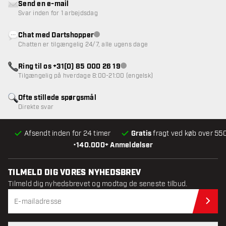
Send en e-mail
Svar inden for 1 arbejdsdag
Chat med Dartshopper
Kundeservice ikke tilgængelig
Chatten er tilgængelig 24/7, alle ugens dage
Ring til os +31(0) 85 000 26 19
Kundeservice ikke tilgængelig
Tilgængelig på hverdage 8:00-21:00 (engelsk)
Ofte stillede spørgsmål
Direkte svar
Afsendt inden for 24 timer
Gratis
fragt ved køb over 550
•
140.000+ Anmeldelser
TILMELD DIG VORES NYHEDSBREV
Tilmeld dig nyhedsbrevet og modtag de seneste tilbud.
Til