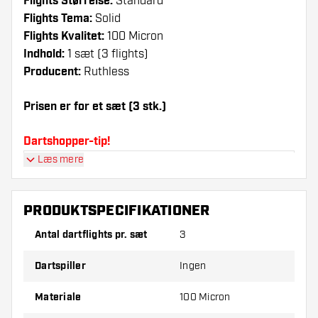
Flights Størrelse:
Standard
Flights Tema:
Solid
Flights Kvalitet:
100 Micron
Indhold:
1 sæt (3 flights)
Producent:
Ruthless
Prisen er for et sæt (3 stk.)
Dartshopper-tip!
Læs mere
Sørg for, at du har masser af flights og shafts
på lager. Disse kan blive beskadiget eller
knækket ved brug.
PRODUKTSPECIFIKATIONER
Antal dartflights pr. sæt
3
Prøv en anden form, et andet materiale eller en
anden tykkelse på flights for at finde ud af,
Dartspiller
Ingen
hvilken der passer bedst til dig!
Materiale
100 Micron