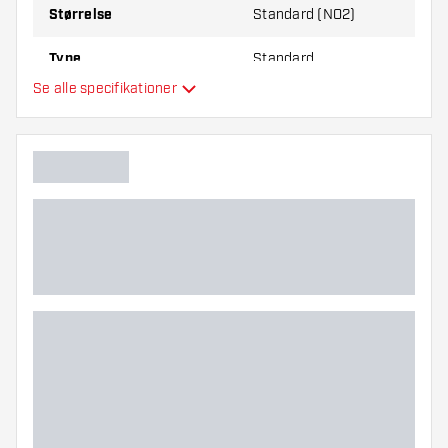
Størrelse
Standard (NO2)
Type
Standard
Se alle specifikationer
Fleksibilitet
Hovedfarve