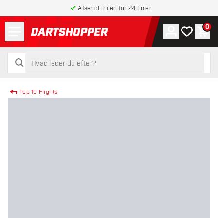
Afsendt inden for 24 timer
Menu
0
Konto
Min ønskel
Indk
tilbage til forsiden
søg
søg
Top 10 Flights