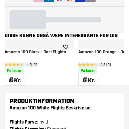
DISSE KUNNE OGSÅ VÆRE INTERESSANTE FOR DIG
tilføje til ønskeliste
Amazon 100 Black - Dart Flights
Amazon 100 Orange - Dart 
åbn anmeldelsespanel
4.5 (21)
åbn anmeldelse
4.3 (9)
4.5 bedømmelsesstjerner
4.3 bedømmelsesstjerner
På lager
På lager
6
6
Kr.
Kr.
PRODUKTINFORMATION
Amazon 100 White Flights Beskrivelse:
Flights Farve:
hvid