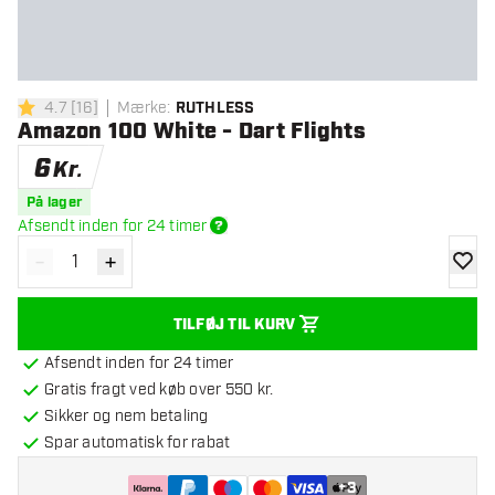
4.7
[
16
]
Mærke
:
RUTHLESS
4.7 bedømmelsesstjerner
Amazon 100 White - Dart Flights
6
Kr.
På lager
Afsendt inden for 24 timer
-
+
Reducér antal
Øg antal
tilføje
TILFØJ TIL KURV
Afsendt inden for 24 timer
Gratis fragt ved køb over 550 kr.
Sikker og nem betaling
Spar automatisk for rabat
+
3