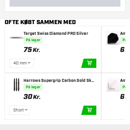
OFTE KØBT SAMMEN MED
Target Swiss Diamond PRO Silver
Amaz
Fligh
På lager
På l
75
6
Kr.
K
40 mm
TILFØJ TIL KURV
Harrows Supergrip Carbon Gold Skaf
Amaz
ter
rt Fl
På lager
På l
30
6
Kr.
K
Short
TILFØJ TIL KURV