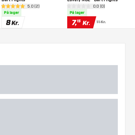
el
åbn anmeldelsespanel
5.0 (2)
åbn anmeldelsespanel
0.0 (0)
5 bedømmelsesstjerner
0 bedømmelsesstjerner
0
På lager
På lager
8
7
,
15
Kr.
Kr.
11 Kr.