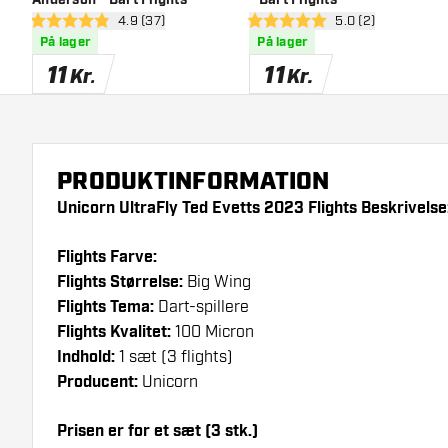
åbn anmeldelsespanel
4.9 (37)
åbn anmeldelsesp
5.0 (2)
4.9 bedømmelsesstjerner
5 bedømmelsesstjerner
På lager
På lager
11
11
Kr.
Kr.
PRODUKTINFORMATION
Unicorn UltraFly Ted Evetts 2023 Flights Beskrivelse
Flights Farve:
Flights Størrelse:
Big Wing
Flights Tema:
Dart-spillere
Flights Kvalitet:
100 Micron
Indhold:
1 sæt (3 flights)
Producent:
Unicorn
Prisen er for et sæt (3 stk.)