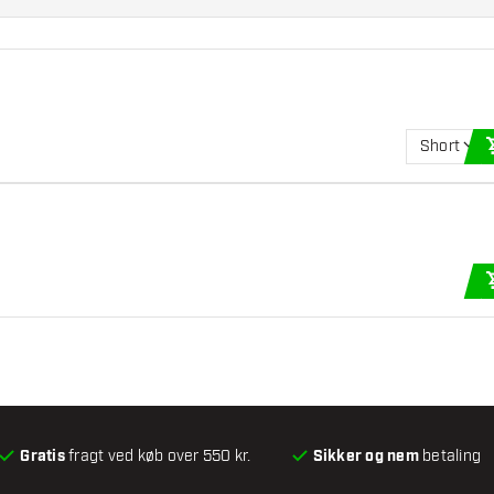
Short
Gratis
fragt ved køb over 550 kr.
Sikker og nem
betaling