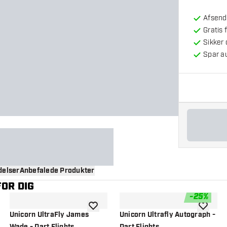
Afsendt
Gratis 
Sikker
Spar a
elser
Anbefalede Produkter
OR DIG
-
25
%
til ønskeliste
tilføje til ønskeliste
tilføje ti
Unicorn UltraFly James
Unicorn Ultrafly Autograph -
Wade - Dart Flights
Dart Flights