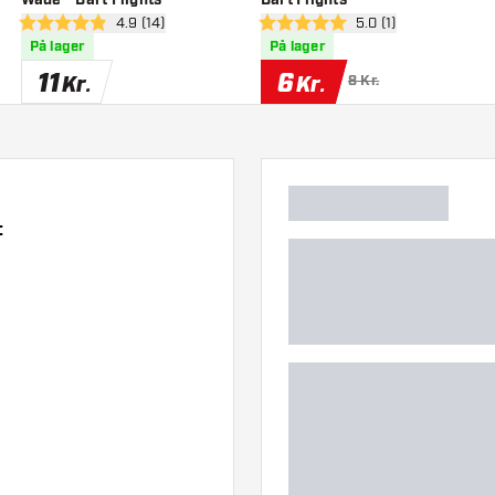
anel
åbn anmeldelsespanel
4.9 (14)
åbn anmeldelsespan
5.0 (1)
4.9 bedømmelsesstjerner
5 bedømmelsesstjerner
På lager
På lager
11
6
Kr.
Kr.
8 Kr.
: