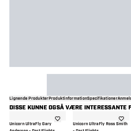
Lignende Produkter
Produktinformation
Specifikationer
Anmeld
DISSE KUNNE OGSÅ VÆRE INTERESSANTE F
tilføje til ønskeliste
tilføje 
Unicorn UltraFly Gary
Unicorn UltraFly Ross Smith
Anderson - Dart Flights
- Dart Flights