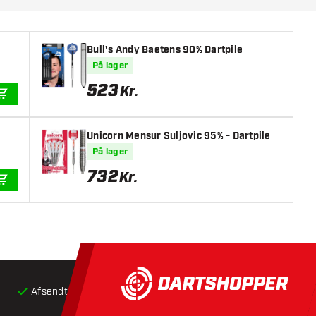
Bull's Andy Baetens 90% Dartpile
På lager
523
Kr.
TILFØJ TIL KURV
Unicorn Mensur Suljovic 95% - Dartpile
På lager
732
Kr.
TILFØJ TIL KURV
Afsendt inden for 24 timer
Gratis
fragt ved køb over 5