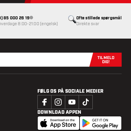
(0) 85 000 26 19
Ofte stillede spørgsmål
Kundeservice ikke tilgængelig
 hverdage 8:00-21:00 (engelsk)
Direkte svar
TILMELD
Tilmeld dig n
DIG!
FØLG OS PÅ SOCIALE MEDIER
DOWNLOAD APPEN