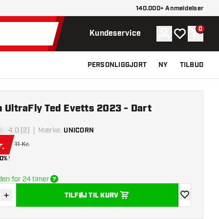
140.000+ Anmeldelser
0
Konto
Min ønskelist
Indkøb
Kundeservice
PERSONLIGGJORT
NY
TILBUD
 UltraFly Ted Evetts 2023 - Dart
4.0 (2)
Mærke
:
UNICORN
lsesstjerner
r.
11 Kr.
0%
!
den for 24 timer
+
TILFØJ TIL KURV
r antal
Øg antal
tilføje til øns