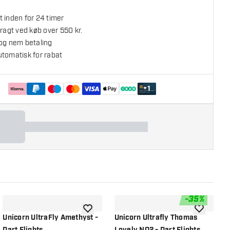
 inden for 24 timer
fragt ved køb over 550 kr.
 og nem betaling
utomatisk for rabat
+
1
-
35
%
l ønskeliste
tilføje til ønskeliste
tilføje til ø
Unicorn UltraFly Amethyst -
Unicorn Ultrafly Thomas
U
Dart Flights
Lovely NO2 - Dart Flights
N