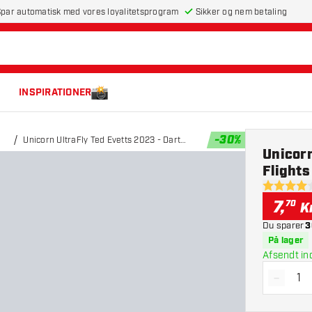
par automatisk med vores loyalitetsprogram
Sikker og nem betaling
INSPIRATIONER
-
30
%
Unicorn UltraFly Ted Evetts 2023 - Dart
Unicorn
Flights
Flights
4 bedømme
7
,
70
K
Du sparer
3
På lager
Afsendt in
-
Reducé