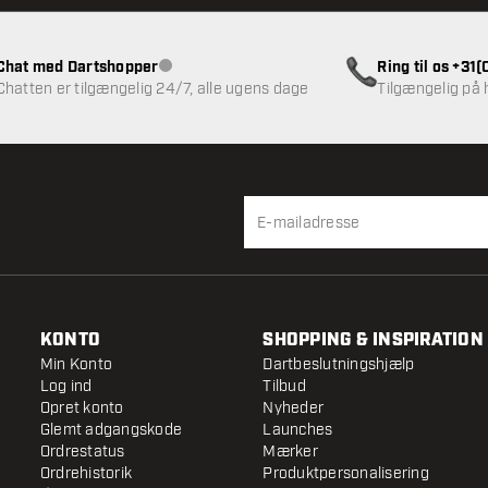
Chat med Dartshopper
Ring til os +31
Kundeservice ikke tilgængelig
Chatten er tilgængelig 24/7, alle ugens dage
Tilgængelig på
KONTO
SHOPPING & INSPIRATION
Min Konto
Dartbeslutningshjælp
Log ind
Tilbud
Opret konto
Nyheder
Glemt adgangskode
Launches
Ordrestatus
Mærker
Ordrehistorik
Produktpersonalisering