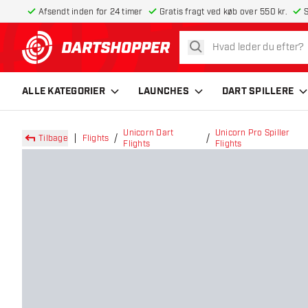
Afsendt inden for 24 timer
Gratis fragt ved køb over 550 kr.
S
søg
tilbage til forsiden
ALLE KATEGORIER
LAUNCHES
DART SPILLERE
Unicorn Dart
Unicorn Pro Spiller
Tilbage
Flights
Flights
Flights