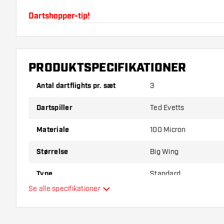
Dartshopper-tip!
Sørg for, at du har masser af flights og shafts på la
beskadiget eller knækket ved brug.
PRODUKTSPECIFIKATIONER
Prøv en anden form, et andet materiale eller en ande
Antal dartflights pr. sæt
3
for at finde ud af, hvilken der passer bedst til dig!
Dartspiller
Ted Evetts
Materiale
100 Micron
Størrelse
Big Wing
Type
Standard
Se alle specifikationer
Fleksibilitet
Hovedfarve