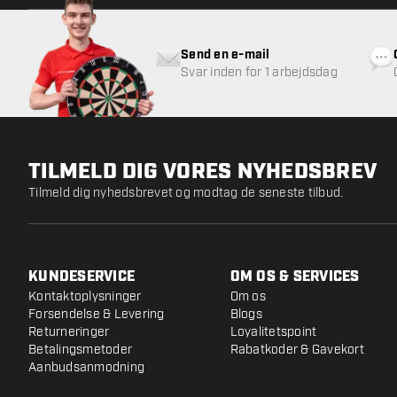
Send en e-mail
Svar inden for 1 arbejdsdag
TILMELD DIG VORES NYHEDSBREV
Tilmeld dig nyhedsbrevet og modtag de seneste tilbud.
KUNDESERVICE
OM OS & SERVICES
Kontaktoplysninger
Om os
Forsendelse & Levering
Blogs
Returneringer
Loyalitetspoint
Betalingsmetoder
Rabatkoder & Gavekort
Aanbudsanmodning