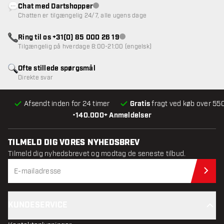
Chat med Dartshopper
Kundeservice ikke tilgængelig
Chatten er tilgængelig 24/7, alle ugens dage
Ring til os +31(0) 85 000 26 19
Kundeservice ikke tilgængelig
Tilgængelig på hverdage 8:00-21:00 (engelsk)
Ofte stillede spørgsmål
Direkte svar
Afsendt inden for 24 timer
Gratis
fragt ved køb over 550
•
140.000+ Anmeldelser
TILMELD DIG VORES NYHEDSBREV
Tilmeld dig nyhedsbrevet og modtag de seneste tilbud.
Til
KUNDESERVICE