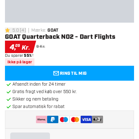
5.0
[
4
]
Mærke
:
GOAT
5 bedømmelsesstjerner
GOAT Quarterback NO2 - Dart Flights
4
,
05
Kr.
9 Kr.
Du sparer
55%
!
Ikke på lager
RING TIL MIG
Afsendt inden for 24 timer
Gratis fragt ved køb over 550 kr.
Sikker og nem betaling
Spar automatisk for rabat
+
3