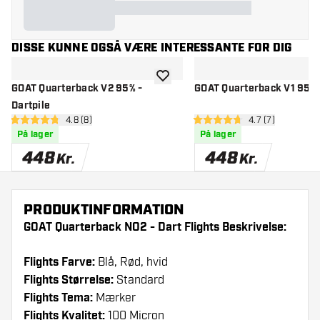
DISSE KUNNE OGSÅ VÆRE INTERESSANTE FOR DIG
tilføje til ønskeliste
GOAT Quarterback V2 95% -
GOAT Quarterback V1 95% -
Dartpile
åbn anmeldelsespanel
4.8 (8)
åbn anmeldelse
4.7 (7)
4.8 bedømmelsesstjerner
4.7 bedømmelsesstjerner
På lager
På lager
448
448
Kr.
Kr.
PRODUKTINFORMATION
GOAT Quarterback NO2 - Dart Flights Beskrivelse:
Flights Farve:
Blå, Rød, hvid
Flights Størrelse:
Standard
Flights Tema:
Mærker
Flights Kvalitet:
100 Micron