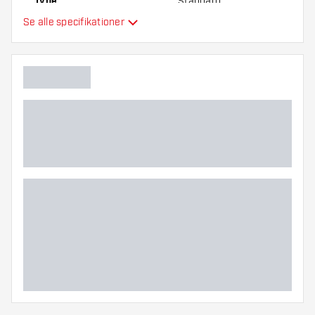
Type
Standard
Se alle specifikationer
Fleksibilitet
Yderligere farver
Hovedfarve