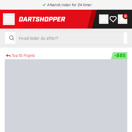
Afsendt inden for 24 timer
Menu
0
Konto
Min ønskel
Indk
tilbage til forsiden
søg
søg
-
55
%
Top 10 Flights