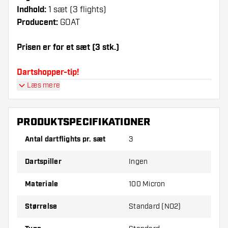
Indhold:
1 sæt (3 flights)
Producent:
GOAT
Prisen er for et sæt (3 stk.)
Dartshopper-tip!
Læs mere
Sørg for, at du har masser af flights og shafts
på lager. Disse kan blive beskadiget eller
knækket ved brug.
PRODUKTSPECIFIKATIONER
Antal dartflights pr. sæt
3
Prøv en anden form, et andet materiale eller en
anden tykkelse på flights for at finde ud af,
Dartspiller
Ingen
hvilken der passer bedst til dig!
Materiale
100 Micron
Størrelse
Standard (NO2)