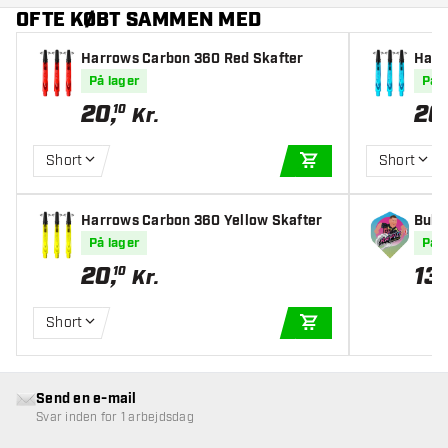
OFTE KØBT SAMMEN MED
Harrows Carbon 360 Red Skafter
Harr
er
På lager
På l
20
,
20
10
Kr.
Short
Short
TILFØJ TIL KURV
Harrows Carbon 360 Yellow Skafter
Bull'
t Fli
På lager
På l
20
,
13
10
Kr.
Short
TILFØJ TIL KURV
Send en e-mail
Svar inden for 1 arbejdsdag