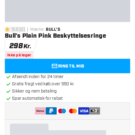
5.0
[
2
]
Mærke
:
BULL'S
5 bedømmelsesstjerner
Bull's Plain Pink Beskyttelsesringe
298
Kr.
Ikke på lager
RING TIL MIG
Afsendt inden for 24 timer
Gratis fragt ved køb over 550 kr.
Sikker og nem betaling
Spar automatisk for rabat
+
3