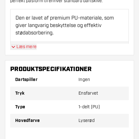
perfekt pasform til enhver standard dartskive.
Den er lavet af premium PU-materiale, som
giver langvarig beskyttelse og effektiv
stødabsorbering.
Læs mere
Takket være den præcise pasform er det nemt
at placere den omkring enhver dartskive.
PRODUKTSPECIFIKATIONER
Denne beskyttelsesring sørger for, at både
Dartspiller
Ingen
vægge og dartspidser forbliver sikre og
ubeskadigede.
Tryk
Ensfarvet
Type
1-delt (PU)
Den høje tæthed i materialet sikrer, at
produktet holder ekstra længe.
Hovedfarve
Lyserød