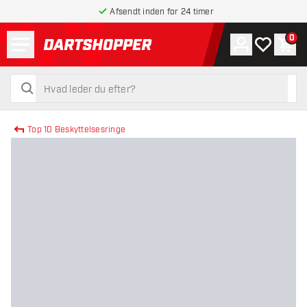
Afsendt inden for 24 timer
Menu
0
Konto
Min ønskel
Indk
tilbage til forsiden
søg
søg
Top 10 Beskyttelsesringe