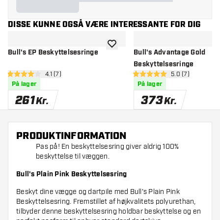
DISSE KUNNE OGSÅ VÆRE INTERESSANTE FOR DIG
tilføje til ønskeliste
Bull's EP Beskyttelsesringe
Bull's Advantage Gold
Beskyttelsesringe
åbn anmeldelsespanel
4.1 (7)
åbn anmeldelse
5.0 (7)
4.1 bedømmelsesstjerner
5 bedømmelsesstjerner
På lager
På lager
261
373
Kr.
Kr.
PRODUKTINFORMATION
Pas på! En beskyttelsesring giver aldrig 100%
beskyttelse til væggen.
Bull's Plain Pink Beskyttelsesring
Beskyt dine vægge og dartpile med Bull's Plain Pink
Beskyttelsesring. Fremstillet af højkvalitets polyurethan,
tilbyder denne beskyttelsesring holdbar beskyttelse og en