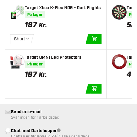
Target Xbox K-Flex NO6 - Dart Flights
På lager
På l
187
52
Kr.
Short
TILFØJ TIL KURV
Target OMNI Leg Protectors
På lager
På l
187
41
Kr.
TILFØJ TIL KURV
Send en e-mail
Svar inden for 1 arbejdsdag
Chat med Dartshopper
Kundeservice ikke tilgængelig
Chatten er tilgængelig 24/7, alle ugens dage