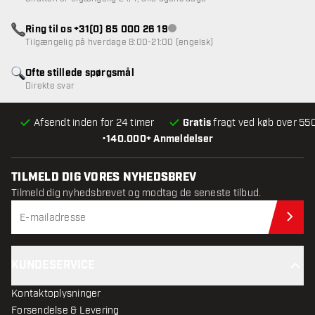
Ring til os +31(0) 85 000 26 19
Kundeservice ikke tilgængelig
Tilgængelig på hverdage 8:00-21:00 (engelsk)
Ofte stillede spørgsmål
Direkte svar
Afsendt inden for 24 timer
Gratis
fragt ved køb over 550
•
140.000+ Anmeldelser
TILMELD DIG VORES NYHEDSBREV
Tilmeld dig nyhedsbrevet og modtag de seneste tilbud.
Til
KUNDESERVICE
Kontaktoplysninger
Forsendelse & Levering