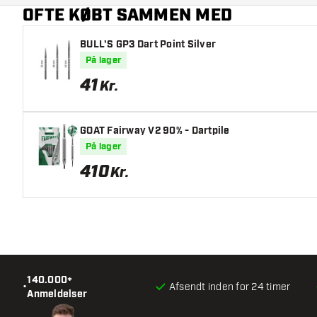
OFTE KØBT SAMMEN MED
BULL'S GP3 Dart Point Silver
På lager
41
Kr.
GOAT Fairway V2 90% - Dartpile
På lager
410
Kr.
140.000+
•
Afsendt inden for 24 timer
Anmeldelser