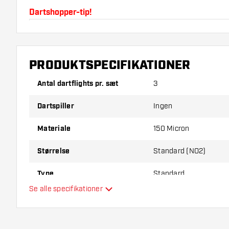
Dartshopper-tip!
Sørg for, at du har masser af flights og shafts på la
beskadiget eller knækket ved brug.
PRODUKTSPECIFIKATIONER
Prøv en anden form, et andet materiale eller en and
Antal dartflights pr. sæt
3
for at finde ud af, hvilken der passer bedst til dig!
Dartspiller
Ingen
Materiale
150 Micron
Størrelse
Standard (NO2)
Type
Standard
Se alle specifikationer
Fleksibilitet
Hovedfarve