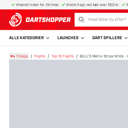
Afsendt inden for 24 timer
Gratis fragt ved køb over 550 kr.
S
søg
tilbage til forsiden
ALLE KATEGORIER
LAUNCHES
DART SPILLERE
Tilbage
Flights
Top 10 Flights
BULL'S Metrix Stripe White - 