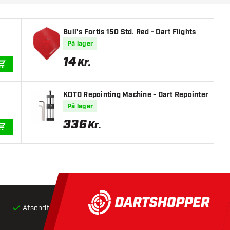
Bull's Fortis 150 Std. Red - Dart Flights
På lager
14
Kr.
TILFØJ TIL KURV
KOTO Repointing Machine - Dart Repointer
På lager
336
Kr.
TILFØJ TIL KURV
Afsendt inden for 24 timer
Gratis
fragt ved køb over 5