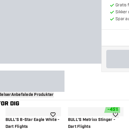
Gratis 
Sikker
Spar a
elser
Anbefalede Produkter
OR DIG
-
45
%
til ønskeliste
tilføje til ønskeliste
tilføje ti
BULL'S B-Star Eagle White -
BULL'S Metrixx Stinger -
Dart Flights
Dart Flights