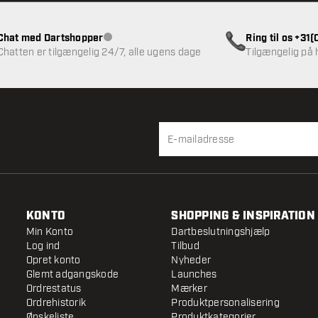
Chat med Dartshopper
Ring til os +31
Kundeservice ikke tilgængelig
Chatten er tilgængelig 24/7, alle ugens dage
Tilgængelig på
KONTO
SHOPPING & INSPIRATION
Min Konto
Dartbeslutningshjælp
Log ind
Tilbud
Opret konto
Nyheder
Glemt adgangskode
Launches
Ordrestatus
Mærker
Ordrehistorik
Produktpersonalisering
Ønskeliste
Produktkategorier