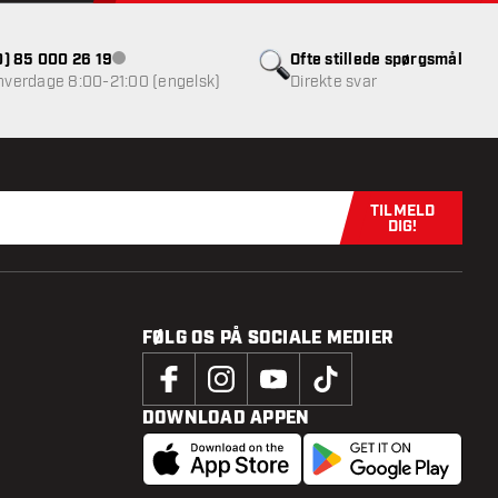
(0) 85 000 26 19
Ofte stillede spørgsmål
Kundeservice ikke tilgængelig
 hverdage 8:00-21:00 (engelsk)
Direkte svar
TILMELD
Tilmeld dig n
DIG!
FØLG OS PÅ SOCIALE MEDIER
DOWNLOAD APPEN