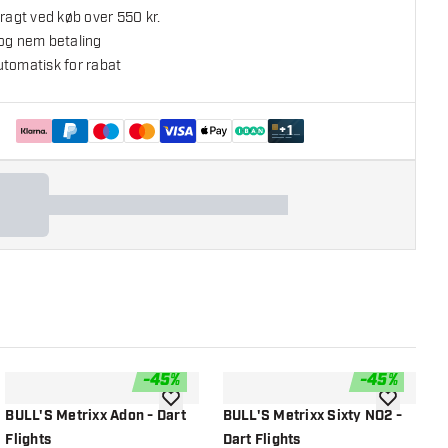
fragt ved køb over 550 kr.
 og nem betaling
utomatisk for rabat
+
1
-
45
%
-
45
%
l ønskeliste
tilføje til ønskeliste
tilføje til ø
BULL'S Metrixx Adon - Dart
BULL'S Metrixx Sixty NO2 -
K
Flights
Dart Flights
S