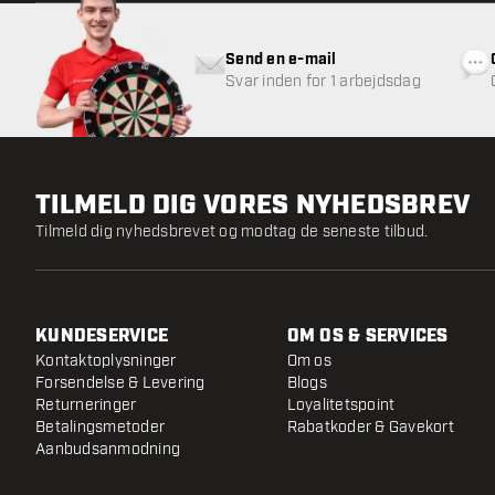
Send en e-mail
Svar inden for 1 arbejdsdag
TILMELD DIG VORES NYHEDSBREV
Tilmeld dig nyhedsbrevet og modtag de seneste tilbud.
KUNDESERVICE
OM OS & SERVICES
Kontaktoplysninger
Om os
Forsendelse & Levering
Blogs
Returneringer
Loyalitetspoint
Betalingsmetoder
Rabatkoder & Gavekort
Aanbudsanmodning