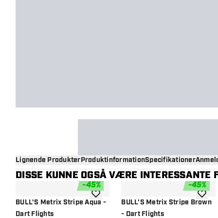
Lignende Produkter
Produktinformation
Specifikationer
Anmeld
DISSE KUNNE OGSÅ VÆRE INTERESSANTE F
-
45
%
-
45
%
tilføje til ønskeliste
tilføje 
BULL'S Metrix Stripe Aqua -
BULL'S Metrix Stripe Brown
Dart Flights
- Dart Flights