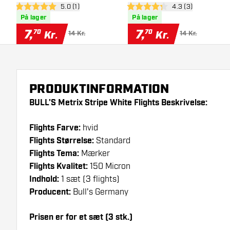
åbn anmeldelsespanel
5.0 (1)
åbn anmeldelsesp
4.3 (3)
5 bedømmelsesstjerner
4.3 bedømmelsesstjerner
På lager
På lager
7
,
7
,
70
70
Kr.
Kr.
14 Kr.
14 Kr.
PRODUKTINFORMATION
BULL'S Metrix Stripe White Flights Beskrivelse:
Flights Farve:
hvid
Flights Størrelse:
Standard
Flights Tema:
Mærker
Flights Kvalitet:
150 Micron
Indhold:
1 sæt (3 flights)
Producent:
Bull's Germany
Prisen er for et sæt (3 stk.)