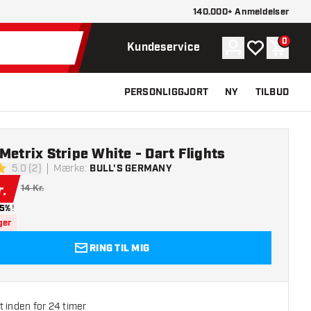
140.000+ Anmeldelser
0
Konto
Min ønskelist
Indkøb
Kundeservice
PERSONLIGGJORT
NY
TILBUD
Metrix Stripe White - Dart Flights
5.0 (2)
Mærke
:
BULL'S GERMANY
lsesstjerner
r.
14 Kr.
5%
!
ger
RING TIL MIG
 inden for 24 timer