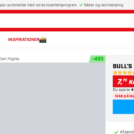
par automatisk med vores loyalitetsprogram
Sikker og nem betaling
INSPIRATIONER
-
45
%
Dart Flights
BULL'S 
5 bedømme
7
,
70
K
Du sparer
4
Ikke på la
Afsendt