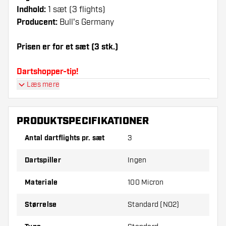
Indhold:
1 sæt (3 flights)
Producent:
Bull's Germany
Prisen er for et sæt (3 stk.)
Dartshopper-tip!
Læs mere
Sørg for, at du har masser af flights og shafts
på lager. Disse kan blive beskadiget eller
knækket ved brug.
PRODUKTSPECIFIKATIONER
Antal dartflights pr. sæt
3
Prøv en anden form, et andet materiale eller en
anden tykkelse på flights for at finde ud af,
Dartspiller
Ingen
hvilken der passer bedst til dig!
Materiale
100 Micron
Størrelse
Standard (NO2)