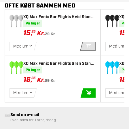
OFTE KØBT SAMMEN MED
XQ Max Fenix Bar Flights Hvid Standa
XQ M
rd - Dart Flights
ard -
På lager
På l
15
,
15
,
95
Kr.
29 Kr.
Medium
Medium
TILFØJ TIL KURV
XQ Max Fenix Bar Flights Grøn Stand
XQ M
ard - Dart Flights
rd - 
På lager
På l
15
,
15
,
95
Kr.
29 Kr.
Medium
Medium
TILFØJ TIL KURV
Send en e-mail
Svar inden for 1 arbejdsdag