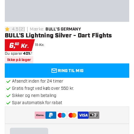
4.5
[
2
]
Mærke
:
BULL'S GERMANY
4.5 bedømmelsesstjerner
BULL'S Lightning Silver - Dart Flights
6
,
60
Kr.
11 Kr.
Du sparer
40%
!
Ikke på lager
RING TIL MIG
Afsendt inden for 24 timer
Gratis fragt ved køb over 550 kr.
Sikker og nem betaling
Spar automatisk for rabat
+
3