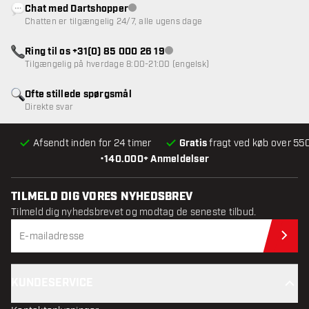
Chat med Dartshopper
Kundeservice ikke tilgængelig
Chatten er tilgængelig 24/7, alle ugens dage
Ring til os +31(0) 85 000 26 19
Kundeservice ikke tilgængelig
Tilgængelig på hverdage 8:00-21:00 (engelsk)
Ofte stillede spørgsmål
Direkte svar
Afsendt inden for 24 timer
Gratis
fragt ved køb over 550
•
140.000+ Anmeldelser
TILMELD DIG VORES NYHEDSBREV
Tilmeld dig nyhedsbrevet og modtag de seneste tilbud.
Til
KUNDESERVICE