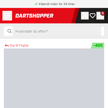
Afsendt inden for 24 timer
Menu
0
Konto
Min ønskel
Indk
tilbage til forsiden
søg
søg
-
40
%
Top 10 Flights