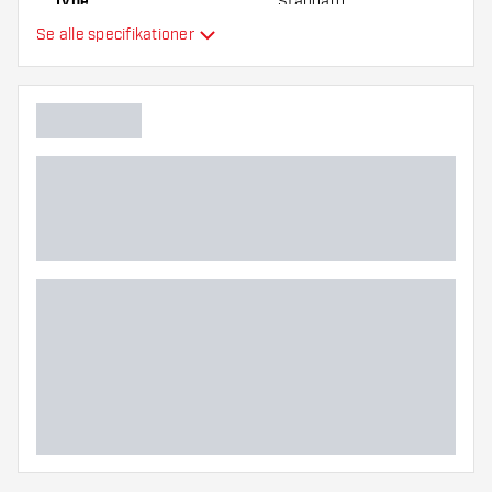
Type
Standard
Se alle specifikationer
Fleksibilitet
Hovedfarve