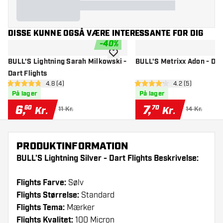
DISSE KUNNE OGSÅ VÆRE INTERESSANTE FOR DIG
-
40
%
tilføje til ønskeliste
BULL'S Lightning Sarah Milkowski -
BULL'S Metrixx Adon - Dart
Dart Flights
åbn anmeldelsespanel
4.8 (4)
åbn anmeldelse
4.2 (5)
4.8 bedømmelsesstjerner
4.2 bedømmelsesstjerner
På lager
På lager
6
,
7
,
60
70
Kr.
Kr.
11 Kr.
14 Kr.
PRODUKTINFORMATION
BULL'S Lightning Silver - Dart Flights Beskrivelse:
Flights Farve:
Sølv
Flights Størrelse:
Standard
Flights Tema:
Mærker
Flights Kvalitet:
100 Micron