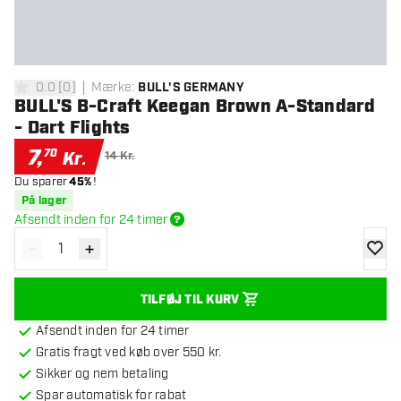
0.0
[
0
]
Mærke
:
BULL'S GERMANY
0 bedømmelsesstjerner
BULL'S B-Craft Keegan Brown A-Standard
- Dart Flights
7
,
70
Kr.
14 Kr.
Du sparer
45%
!
På lager
Afsendt inden for 24 timer
-
+
Reducér antal
Øg antal
tilføje
TILFØJ TIL KURV
Afsendt inden for 24 timer
Gratis fragt ved køb over 550 kr.
Sikker og nem betaling
Spar automatisk for rabat