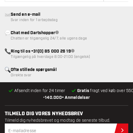
Send en e-mail
Svar inden for 1 arbejdsdag
Chat med Dartshopper
Kundeservice ikke tilgængelig
Chatten er tilgængelig 24/7, alle ugens dage
Ring til os +31(0) 85 000 26 19
Kundeservice ikke tilgængelig
Tilgængelig på hverdage 8:00-21:00 (engelsk)
Ofte stillede spørgsmål
Direkte svar
Afsendt inden for 24 timer
Gratis
fragt ved køb over 550
•
140.000+ Anmeldelser
TILMELD DIG VORES NYHEDSBREV
Tilmeld dig nyhedsbrevet og modtag de seneste tilbud.