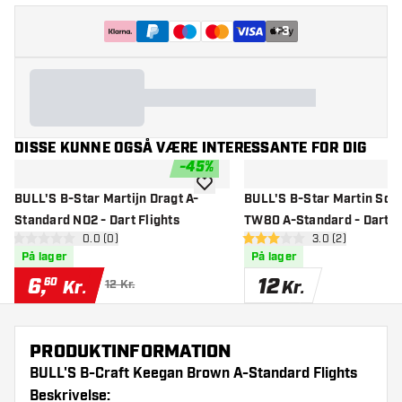
+
3
DISSE KUNNE OGSÅ VÆRE INTERESSANTE FOR DIG
-
45
%
tilføje til ønskeliste
BULL'S B-Star Martijn Dragt A-
BULL'S B-Star Martin Schi
Standard NO2 - Dart Flights
TW80 A-Standard - Dart Fl
åbn anmeldelsespanel
0.0 (0)
åbn anmeldelse
3.0 (2)
0 bedømmelsesstjerner
3 bedømmelsesstjerner
På lager
På lager
6
,
12
60
Kr.
Kr.
12 Kr.
PRODUKTINFORMATION
BULL'S B-Craft Keegan Brown A-Standard Flights
Beskrivelse: