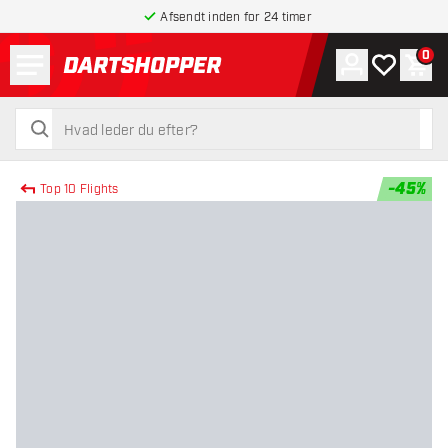
Afsendt inden for 24 timer
Menu
0
Konto
Min ønskel
Indk
tilbage til forsiden
søg
søg
-
45
%
Top 10 Flights