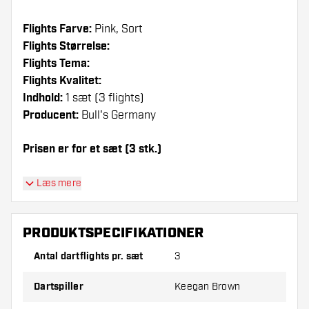
Flights Farve:
Pink, Sort
Flights Størrelse:
Flights Tema:
Flights Kvalitet:
Indhold:
1 sæt (3 flights)
Producent:
Bull's Germany
Prisen er for et sæt (3 stk.)
Dartshopper-tip!
Læs mere
Sørg for, at du har masser af flights og shafts
på lager. Disse kan blive beskadiget eller
PRODUKTSPECIFIKATIONER
knækket ved brug.
Antal dartflights pr. sæt
3
Prøv en anden form, et andet materiale eller en
Dartspiller
Keegan Brown
anden tykkelse på flights for at finde ud af,