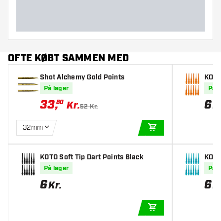
OFTE KØBT SAMMEN MED
Shot Alchemy Gold Points
KOTO
På lager
På l
33
,
6
80
Kr.
K
52 Kr.
32mm
TILFØJ TIL KURV
KOTO Soft Tip Dart Points Black
KOTO 
På lager
På l
6
6
Kr.
K
TILFØJ TIL KURV